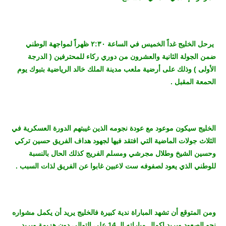
يرحل الخليج غداً الخميس في الساعة ٢:٣٠ ظهراً لمواجهة الوطني
ضمن الجولة الثانية والعشرون من دوري ركاء للمحترفين ( الدرجة
الأولى ) وذلك على أرضية ملعب مدينة الملك خالد الرياضية بتبوك يوم
الحمعة المقبل .
الخليج سيكون موعود مع عودة نجومه الذين غيبتهم الدورة العسكرية في
الثلاث جولات الماضية التي افتقد فيها لجهود هداف الفريق حسين تركي
وحسين الشيخ وطلال مجرشي ومسلم الفريج كذلك الحال بالنسبة
للوطني الذي يعود لصفوفه ست لاعبين غابوا عن الفريق لذات السبب .
ومن المتوقع أن تشهد المباراة ندية كبيرة فالخليج يريد أن يكمل مشواره
نحو الصعود ويريد إكمال مباراته الـ 14 على التوالي دون هزيمة ويريد