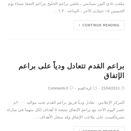
ملعب نادي النور بسنابس ، يلتقي براعم الخليج ببراعم الصفا مساء يوم
الخميس ١٥ جمادى الآخر ، الساعه ٦:٣٠…
CONTINUE READING
براعم القدم تتعادل ودياً على براعم
الإتفاق
21/04/2013
كرة القدم
0 Comments
المركز الإعلامي : تعادل ودياً فريق براعم القدم تحت مواليد ٢٠٠٠م
عصر اليوم الأحد مع براعم الإتفاق بنتيجة ٥ أهداف لكل منهما في مباراة
مثيرةأقيمت على ملاعب الإتفاق وقد سجل الأهداف :…