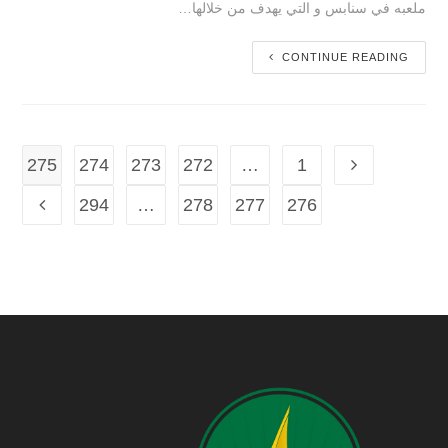
ملعبه في سنابس و التي يهدف من خلالها…
CONTINUE READING
275
274
273
272
…
1
294
…
278
277
276