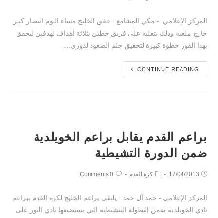
المركز الإعلامي - مكي المشامع : حقق الخليج مساء اليوم انتصار كبير
خارج ملعبه وذلك بتغلبه على فريق حطين بثلاثة أهداف لهدفين ليحقق
بهذا الفوز خطوة كبيرة لتحقيق حلم الصعود لدوري…
CONTINUE READING
براعم القدم يقابل براعم الخويلدية
ضمن الدورة التشيطية
17/04/2013
كرة القدم
0 Comments
المركز الإعلامي - حمد آل حمد : يلتقي براعم الخليج لكرة القدم ببراعم
نادي الخويلدية ضمن البطولة التنشيطية التي يستضيفها نادي النور على